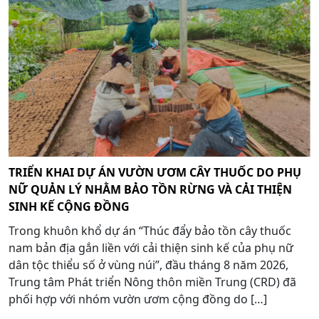
TRIỂN KHAI DỰ ÁN VƯỜN ƯƠM CÂY THUỐC DO PHỤ
NỮ QUẢN LÝ NHẰM BẢO TỒN RỪNG VÀ CẢI THIỆN
SINH KẾ CỘNG ĐỒNG
Trong khuôn khổ dự án “Thúc đẩy bảo tồn cây thuốc
nam bản địa gắn liền với cải thiện sinh kế của phụ nữ
dân tộc thiểu số ở vùng núi”, đầu tháng 8 năm 2026,
Trung tâm Phát triển Nông thôn miền Trung (CRD) đã
phối hợp với nhóm vườn ươm cộng đồng do […]