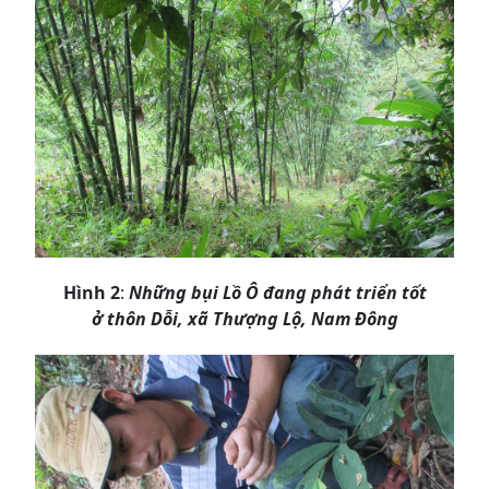
Hình 2
:
Những bụi Lồ Ô đang phát triển tốt
ở thôn Dỗi, xã Thượng Lộ, Nam Đông