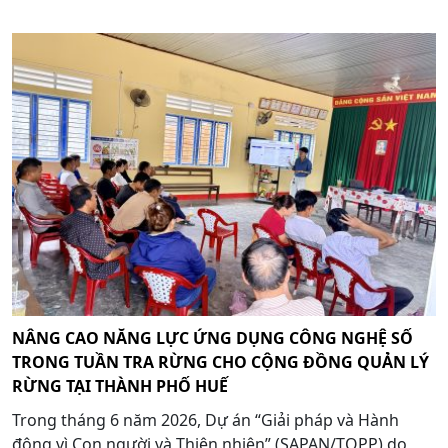
NÂNG CAO NĂNG LỰC ỨNG DỤNG CÔNG NGHỆ SỐ
TRONG TUẦN TRA RỪNG CHO CỘNG ĐỒNG QUẢN LÝ
RỪNG TẠI THÀNH PHỐ HUẾ
Trong tháng 6 năm 2026, Dự án “Giải pháp và Hành
động vì Con người và Thiên nhiên” (SAPAN/TOPP) do