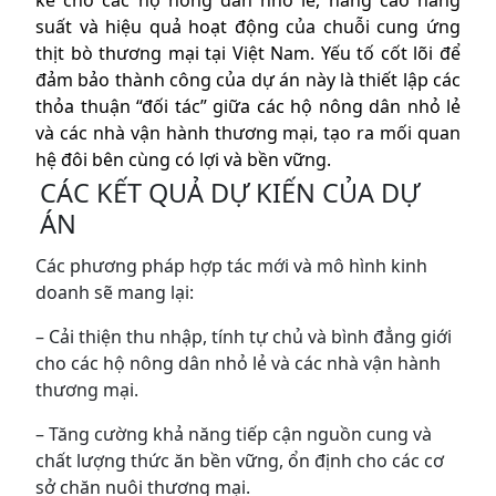
kế cho các hộ nông dân nhỏ lẻ, nâng cao năng
suất và hiệu quả hoạt động của chuỗi cung ứng
thịt bò thương mại tại Việt Nam.
Yếu tố cốt lõi để
đảm bảo thành công của dự án này là thiết lập các
thỏa thuận “đối tác” giữa các hộ nông dân nhỏ lẻ
và các nhà vận hành thương mại, tạo ra mối quan
hệ đôi bên cùng có lợi và bền vững.
CÁC KẾT QUẢ DỰ KIẾN CỦA DỰ
ÁN
Các phương pháp hợp tác mới và mô hình kinh
doanh sẽ mang lại:
– Cải thiện thu nhập, tính tự chủ và bình đẳng giới
cho các hộ nông dân nhỏ lẻ và các nhà vận hành
thương mại.
– Tăng cường khả năng tiếp cận nguồn cung và
chất lượng thức ăn bền vững, ổn định cho các cơ
sở chăn nuôi thương mại.