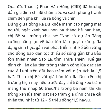
Qua đó, Thạc sỹ Phan Văn Hùng (CRD) đã hướng
dẫn gia đình chị Bê chăm sóc và cách phòng tránh
chim đến phá khi lúa ra bông và chín.
Đứng giữa đồng Ra Dư khỏe mạnh cao ngang mặt
người, ngát xanh sau hơn ba tháng hè hạn hán,
chị Bê vui mừng chia sẻ: “Nhờ có dự án Tăng
cường năng lực về bảo tồn tài nguyên rừng, đa
dạng sinh học, gắn với phát triển sinh kế bền vững
cho đồng bào dân tộc thiểu số sống gần khu Bảo
tồn thiên nhiên Sao La, tỉnh Thừa Thiên Huế gia
đình chị lần đầu tiên trồng thành công lúa đặc sản
của A Lưới trên đất keo tràm với diện tích là 1,5
ha”. Theo chị Bê với giá bán lúa Ra Dư trên thị
trường hiện nay, nếu trước đây chỉ trồng keo tràm
mang thu nhập 50 triệu/ha trong ba năm thì khi
trồng xen lúa trên đất keo tràm gia đình chị sẽ cải
thiện thu nhật từ 12 -15 triệu đồng/1,5 ha/vụ.