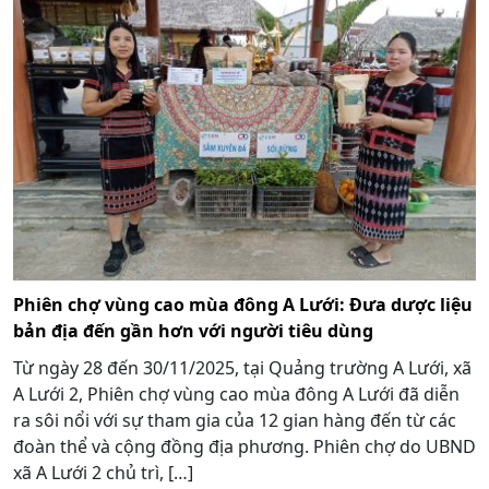
Phiên chợ vùng cao mùa đông A Lưới: Đưa dược liệu
bản địa đến gần hơn với người tiêu dùng
Từ ngày 28 đến 30/11/2025, tại Quảng trường A Lưới, xã
A Lưới 2, Phiên chợ vùng cao mùa đông A Lưới đã diễn
ra sôi nổi với sự tham gia của 12 gian hàng đến từ các
đoàn thể và cộng đồng địa phương. Phiên chợ do UBND
xã A Lưới 2 chủ trì, […]