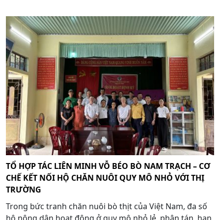
TỔ HỢP TÁC LIÊN MINH VỖ BÉO BÒ NAM TRẠCH – CƠ
CHẾ KẾT NỐI HỘ CHĂN NUÔI QUY MÔ NHỎ VỚI THỊ
TRƯỜNG
Trong bức tranh chăn nuôi bò thịt của Việt Nam, đa số
hộ nông dân hoạt động ở quy mô nhỏ lẻ, phân tán, hạn