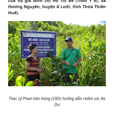
của hộ gia đình chị Hồ Thị Bê (Thôn Y Rí, xã
Hương Nguyên, huyện A Lưới, tỉnh Thừa Thiên
Huế).
Thạc sỹ Phan Văn Hùng (CRD) hướng dẫn chăm sóc Ra
Dư