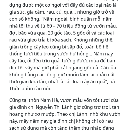
dựng được một cơ ngơi với đầy đủ các loại nào là
gia súc, gia cầm, rau, củ, quả… nhưng giờ trở về
con số không. “Năm ngoái, bình quân mỗi năm
nhà tôi thu về từ 60 – 70 triệu đồng từ vườn mẫu,
đợt bão vừa qua, 20 gốc táo, 5 gốc ổi và các loại
rau vừa gieo trỉa bị xóa sạch. Không những thế,
giàn trồng cây leo cũng bị sập đổ, toàn bộ hệ
thống tưới tiêu trong vườn hư hỏng… Năm nay
cây táo, ổi đều trĩu quả, tưởng được mùa để bán
dịp Tết vậy mà giờ phải cắt ngang gốc cả. Cái của
không bằng cái công, giờ muốn làm lại phải mất
thời gian khá lâu, nhất là các loại cây ăn quả”, bà
Thức buồn rầu nói.
Cũng tại thôn Nam Hà, vườn mẫu vốn tốt tươi của
gia đình chị Nguyễn Thị Lành giờ cũng trơ trọi, tan
hoang như xơ mướp. Theo chị Lành, nhờ khu vườn
này, mấy năm nay gia đình chị không chỉ có rau
sạch sử dụng mà còn tăng thêm thu nhập đáng