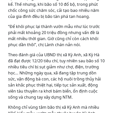
kể. Thế nhưng, khi bão số 10 đổ bộ, trong phút
chốc công sức chăm sóc, cải tạo bao nhiêu năm
của gia đình đều bị bão tàn phá tan hoang.
“Để khôi phục lại thành vườn mẫu như lúc trước
phải mất khoảng 20 triệu đồng nhưng vấn đề là
mất nhiều thời gian. Giờ cũng chỉ còn cách khôi
phục dần thôi”, chị Lành chán nản nói.
Theo đánh giá của UBND thị xã Kỳ Anh, xã Kỳ Hà
đã đạt được 12/20 tiêu chí, tuy nhiên sau bão số 10
nhiều tiêu chí bị sụt giảm như chợ, điện, trường
học… Những ngày qua, xã đang tập trung dồn
sức, vận động bà con, các hộ nuôi trồng thủy hải
sản khắc phục thiệt hại, tiếp tục sản xuất, động
viên tàu thuyền ra khơi bám biển, ổn định cuộc
sống và chung tay xây dựng NTM.
Không chỉ vùng tâm bão thị xã Kỳ Anh mà nhiều