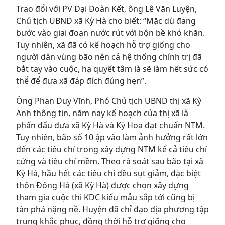
Trao đổi với PV Đại Đoàn Kết, ông Lê Văn Luyện,
Chủ tịch UBND xã Kỳ Hà cho biết: “Mặc dù đang
bước vào giai đoạn nước rút với bộn bề khó khăn.
Tuy nhiên, xã đã có kế hoạch hỗ trợ giống cho
người dân vùng bão nên cả hệ thống chính trị đã
bắt tay vào cuộc, hạ quyết tâm là sẽ làm hết sức có
thể để đưa xã đáp đích đúng hẹn”.
Ông Phan Duy Vĩnh, Phó Chủ tịch UBND thị xã Kỳ
Anh thông tin, năm nay kế hoạch của thị xã là
phấn đấu đưa xã Kỳ Hà và Kỳ Hoa đạt chuẩn NTM.
Tuy nhiên, bão số 10 ập vào làm ảnh hưởng rất lớn
đến các tiêu chí trong xây dựng NTM kể cả tiêu chí
cứng và tiêu chí mềm. Theo rà soát sau bão tại xã
Kỳ Hà, hầu hết các tiêu chí đều sụt giảm, đặc biệt
thôn Đông Hà (xã Kỳ Hà) được chọn xây dựng
tham gia cuộc thi KDC kiểu mẫu sắp tới cũng bị
tàn phá nặng nề. Huyện đã chỉ đạo địa phương tập
trung khắc phục, đồng thời hỗ trợ giống cho