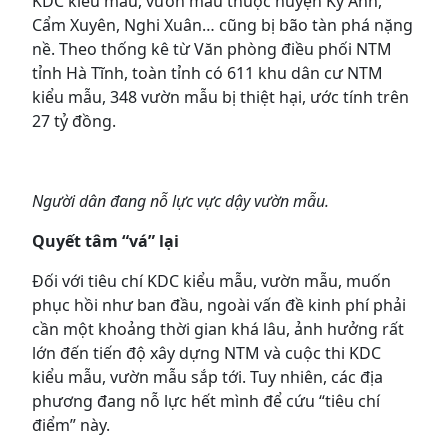
KDC kiểu mẫu, vườn mẫu thuộc huyện Kỳ Anh,
Cẩm Xuyên, Nghi Xuân… cũng bị bão tàn phá nặng
nề. Theo thống kê từ Văn phòng điều phối NTM
tỉnh Hà Tĩnh, toàn tỉnh có 611 khu dân cư NTM
kiểu mẫu, 348 vườn mẫu bị thiệt hại, ước tính trên
27 tỷ đồng.
Người dân đang nỗ lực vực dậy vườn mẫu.
Quyết tâm “vá” lại
Đối với tiêu chí KDC kiểu mẫu, vườn mẫu, muốn
phục hồi như ban đầu, ngoài vấn đề kinh phí phải
cần một khoảng thời gian khá lâu, ảnh hưởng rất
lớn đến tiến độ xây dựng NTM và cuộc thi KDC
kiểu mẫu, vườn mẫu sắp tới. Tuy nhiên, các địa
phương đang nỗ lực hết mình để cứu “tiêu chí
điểm” này.