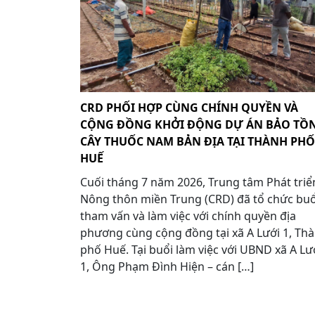
CRD PHỐI HỢP CÙNG CHÍNH QUYỀN VÀ
CỘNG ĐỒNG KHỞI ĐỘNG DỰ ÁN BẢO TỒ
CÂY THUỐC NAM BẢN ĐỊA TẠI THÀNH PHỐ
HUẾ
Cuối tháng 7 năm 2026, Trung tâm Phát triể
Nông thôn miền Trung (CRD) đã tổ chức buổ
tham vấn và làm việc với chính quyền địa
phương cùng cộng đồng tại xã A Lưới 1, Th
phố Huế. Tại buổi làm việc với UBND xã A Lư
1, Ông Phạm Đình Hiện – cán […]