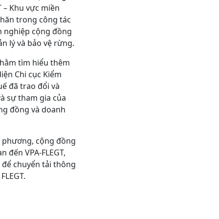
 – Khu vực miền
khăn trong công tác
âm nghiệp cộng đồng
n lý và bảo vệ rừng.
nhằm tìm hiểu thêm
diện Chi cục Kiểm
ế đã trao đổi và
và sự tham gia của
cộng đồng và doanh
a phương, cộng đồng
an đến VPA-FLEGT,
 để chuyển tải thông
 FLEGT.