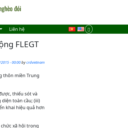
Liên hệ
 động FLEGT
/2015 - 00:00
by
crdvietnam
ng thôn miền Trung
được, thiếu sót và
iện toàn cầu; (iii)
ển khai hiệu quả hơn
ổ chức xã hội trong