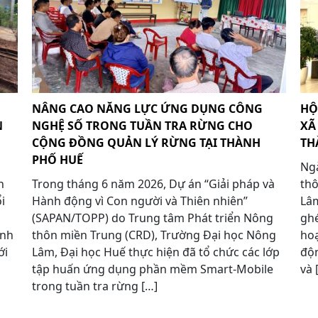
NÂNG CAO NĂNG LỰC ỨNG DỤNG CÔNG
HỘ
N
NGHỆ SỐ TRONG TUẦN TRA RỪNG CHO
XÃ
CỘNG ĐỒNG QUẢN LÝ RỪNG TẠI THÀNH
TH
PHỐ HUẾ
Ngà
n
Trong tháng 6 năm 2026, Dự án “Giải pháp và
thô
i
Hành động vì Con người và Thiên nhiên”
Lâm
(SAPAN/TOPP) do Trung tâm Phát triển Nông
ghé
ành
thôn miền Trung (CRD), Trường Đại học Nông
hoạ
ới
Lâm, Đại học Huế thực hiện đã tổ chức các lớp
độ
tập huấn ứng dụng phần mềm Smart-Mobile
và 
trong tuần tra rừng […]