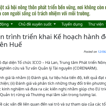
 động
Chủ đề xuyên suốt
Tuyển dụng
Thư viện
ến trình triển khai Kế hoạch hành
iên Huế
Posted on
12/06
 đại diện Tổ chức ICCO – Hà Lan, Trung tâm Phát triển Nô
Nghiên cứu và Tư vấn Quản lý Tài nguyên (CORENARM).
 giá là nhằm (i) Đánh giá, tư liệu hóa tiến độ, kết quả đạt 
hiện; (ii) Đánh giá và phân tích những thay đổi trên phương d
c kinh nghiệm và đưa ra các kiến nghị nhằm giúp cho EU tri
, Quản trị rừng và Thương mại lâm sản trong tương lai.
về các vấn đề liên quan đến vai trò và sự tham gia của các t