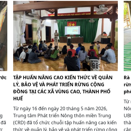
ước
TẬP HUẤN NÂNG CAO KIẾN THỨC VỀ QUẢN
Rà 
LÝ, BẢO VỆ VÀ PHÁT TRIỂN RỪNG CỘNG
rừ
ĐỒNG TẠI CÁC XÃ VÙNG CAO, THÀNH PHỐ
ph
HUẾ
Từ 
Từ ngày 16 đến ngày 20 tháng 5 năm 2026,
Nôn
ng
Trung tâm Phát triển Nông thôn miền Trung
UBN
 đã
(CRD) đã tổ chức chuỗi tập huấn nâng cao kiến
thà
ức
thức về quản lý, bảo vệ và phát triển rừng cộng
cập