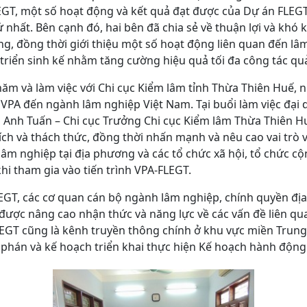
T, một số hoạt động và kết quả đạt được của Dự án FLEGT
nhất. Bên cạnh đó, hai bên đã chia sẻ về thuận lợi và khó 
ừng, đồng thời giới thiệu một số hoạt động liên quan đến l
triển sinh kế nhằm tăng cường hiệu quả tối đa công tác quả
ăm và làm việc với Chi cục Kiểm lâm tỉnh Thừa Thiên Huế, 
VPA đến ngành lâm nghiệp Việt Nam. Tại buổi làm việc đại 
Anh Tuấn – Chi cục Trưởng Chi cục Kiểm lâm Thừa Thiên Hu
 ích và thách thức, đồng thời nhấn mạnh và nêu cao vai trò 
lâm nghiệp tại địa phương và các tổ chức xã hội, tổ chức 
hi tham gia vào tiến trình VPA-FLEGT.
GT, các cơ quan cán bộ ngành lâm nghiệp, chính quyền đị
được nâng cao nhận thức và năng lực về các vấn đề liên qu
LEGT cũng là kênh truyền thông chính ở khu vực miền Trung
m phán và kế hoạch triển khai thực hiện Kế hoạch hành động