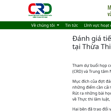
Skip to main content
Về chúng tôi
Tin tức
Lĩnh vực hoạt
Đánh giá ti
tại Thừa Th
Tham dự buổi họp có
(CRD) và Trung tâm 
Mục đích của đợt đánh
những điểm cần cải t
Rút ra những bài họ
về Thực thi lâm luật
Hai bên đã trao đổi 