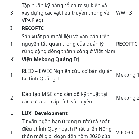
Tập huấn kỹ năng tổ chức sự kiện và
3
xây dựng các vật liệu truyền thông về
WWF 3
VPA Flegt
I
RECOFTC
Sản xuất phim tài liệu và văn bản trên
1
nguyên tắc quan trọng của quản lý
RECOFTC
rừng cộng đồng thành công ở Việt Nam
K
Viện Mekong Quảng Trị
RLED – EWEC Nghiên cứu cơ bản dự án
1
Mekong 
tại tỉnh Quảng Trị
Đào tạo M&E cho cán bộ kỹ thuật tại
2
Mekong 
các cơ quan cấp tỉnh và huyện
L
LUX- Development
Tư vấn ngắn hạn (trong nước) rà soát,
điều chỉnh Quy hoạch Phát triển Nông
1
VIE 033
thôn mới giai đoạn đến năm 2020 của