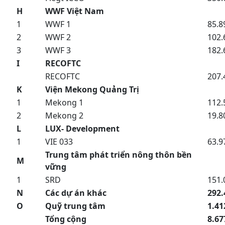
H
WWF Việt Nam
1
WWF 1
85.8
2
WWF 2
102.
3
WWF 3
182.
I
RECOFTC
RECOFTC
207.
K
Viện Mekong Quảng Trị
1
Mekong 1
112.
2
Mekong 2
19.8
L
LUX- Development
1
VIE 033
63.9
Trung tâm phát triển nông thôn bền
M
vững
1
SRD
151.
N
Các dự án khác
292.
O
Quỹ trung tâm
1.41
Tổng cộng
8.67