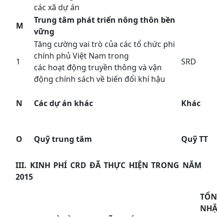
các xã dự án
Trung tâm phát triển nông thôn bền
M
vững
Tăng cường vai trò của các tổ chức phi
chính phủ Việt Nam trong
1
SRD
các hoạt động truyền thông và vận
động chính sách về biến đổi khí hậu
N
Các dự án khác
Khác
O
Quỹ trung tâm
Quỹ TT
III. KINH PHÍ CRD ĐÃ THỰC HIỆN TRONG NĂM
2015
TỔN
NHẬ