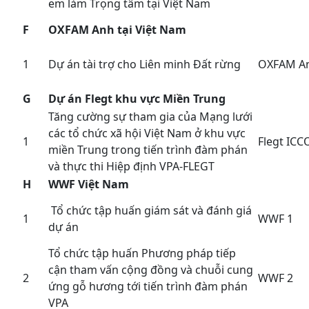
em làm Trọng tâm tại Việt Nam
F
OXFAM Anh tại Việt Nam
1
Dự án tài trợ cho Liên minh Đất rừng
OXFAM A
G
Dự án Flegt khu vực Miền Trung
Tăng cường sự tham gia của Mạng lưới
các tổ chức xã hội Việt Nam ở khu vực
1
Flegt ICC
miền Trung trong tiến trình đàm phán
và thực thi Hiệp định VPA-FLEGT
H
WWF Việt Nam
Tổ chức tập huấn giám sát và đánh giá
1
WWF 1
dự án
Tổ chức tập huấn Phương pháp tiếp
cận tham vấn cộng đồng và chuỗi cung
2
WWF 2
ứng gỗ hương tới tiến trình đàm phán
VPA