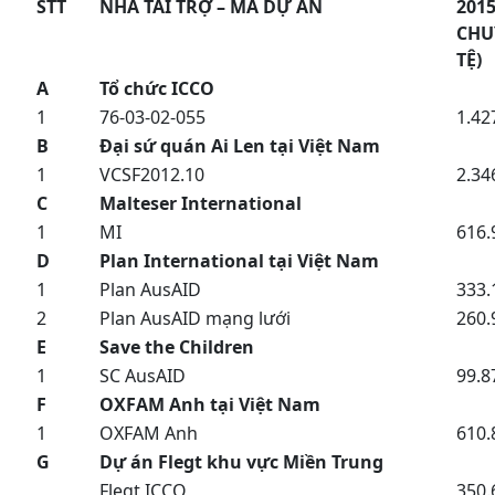
STT
NHÀ TÀI TRỢ – MÃ DỰ ÁN
201
CHU
TỆ)
A
Tổ chức ICCO
1
76-03-02-055
1.42
B
Đại sứ quán Ai Len tại Việt Nam
1
VCSF2012.10
2.34
C
Malteser International
1
MI
616.
D
Plan International tại Việt Nam
1
Plan AusAID
333.
2
Plan AusAID mạng lưới
260.
E
Save the Children
1
SC AusAID
99.8
F
OXFAM Anh tại Việt Nam
1
OXFAM Anh
610.
G
Dự án Flegt khu vực Miền Trung
Flegt ICCO
350.