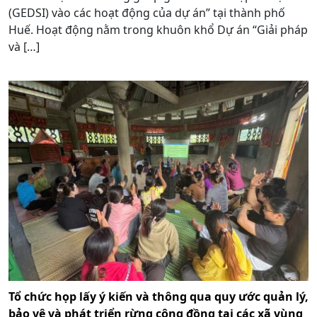
(GEDSI) vào các hoạt động của dự án” tại thành phố
Huế. Hoạt động nằm trong khuôn khổ Dự án “Giải pháp
và […]
Tổ chức họp lấy ý kiến và thông qua quy ước quản lý,
bảo vệ và phát triển rừng cộng đồng tại các xã vùng